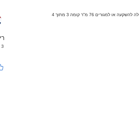
רי
13