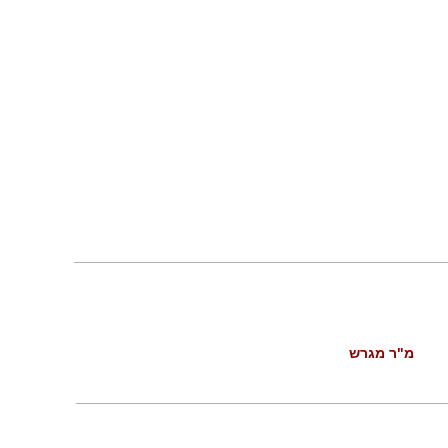
מ"ר מגרש