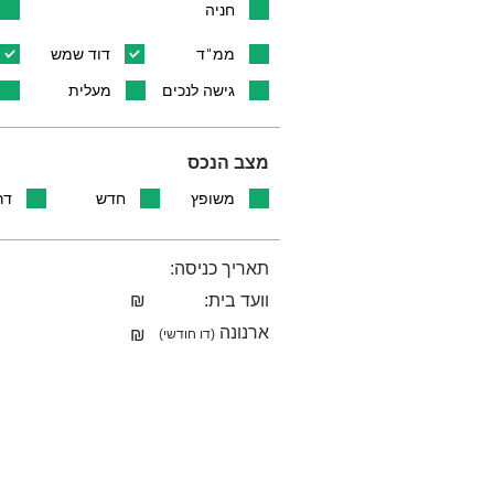
חניה
ממ"ד
דוד שמש
גישה לנכים
מעלית
מצב הנכס
משופץ
חדש
דר
תאריך כניסה:
וועד בית:
₪
ארנונה
₪
(דו חודשי)