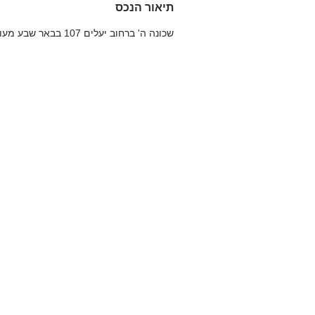
תיאור הנכס
שכונה ה' ברחוב יעלים 107 בבאר שבע מעולה להשקעה או למגורים 76 מ"ר קומה 3 מתוך 4