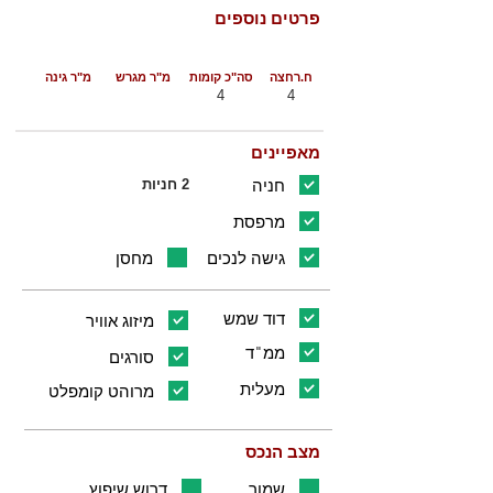
פרטים נוספים
ח.רחצה
סה"כ קומות
מ"ר מגרש
מ"ר גינה
4
4
מאפיינים
חניה
2 חניות
מרפסת
גישה לנכים
מחסן
דוד שמש
מיזוג אוויר
ממ"ד
סורגים
מעלית
מרוהט קומפלט
מצב הנכס
שמור
דרוש שיפוץ