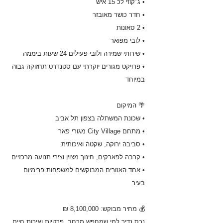
• ג׳קוזי לכ 15 איש
• חדר כושר מאובזר
• 2 סאונות
• לובי מפואר
• שירותי שמירה ולובי פעילים 24 שעות ביממה
• פרויקט מגורים יוקרתי עם סטנדרט תחזוקה גבוה
במיוחד
🌴 המיקום
• שכונת המשתלה בצפון תל אביב
• מתחם City Village מגורי פאר
• סביבה ירוקה, שקטה ואיכותית
• קרבה לפארקים, חינוך מצוין וצירי תנועה מרכזיים
• אחד האזורים המבוקשים למשפחות פרימיום
בעיר
💰 מחיר מבוקש: 8,100,000 ₪
נכס נדיר למי שמחפש מרחב, פרטיות ואיכות חיים