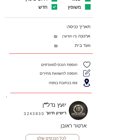
משופץ
חדש
תאריך כניסה:
ארנונה
₪
(דו חודשי)
וועד בית:
₪
הוספת הנכס למועדפים
הוספה להשוואת מחירים
צפו בכתובת במפה
יועץ נדל"ן
רישיון תיווך
3243830
ארטור ראובן
לכל הנכסים שלנו