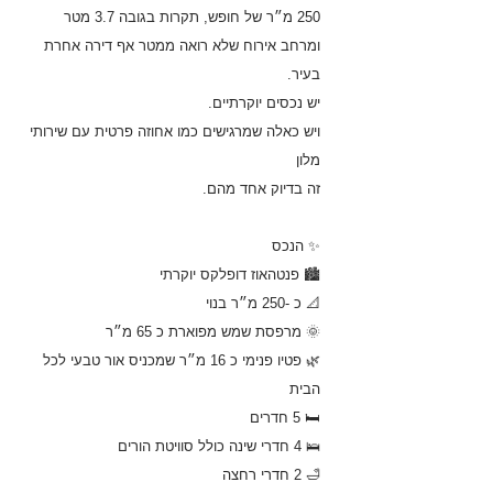
250 מ״ר של חופש, תקרות בגובה 3.7 מטר
ומרחב אירוח שלא רואה ממטר אף דירה אחרת
בעיר.
יש נכסים יוקרתיים.
ויש כאלה שמרגישים כמו אחוזה פרטית עם שירותי
מלון
זה בדיוק אחד מהם.
✨ הנכס
🏙️ פנטהאוז דופלקס יוקרתי
📐 כ -250 מ״ר בנוי
🌞 מרפסת שמש מפוארת כ 65 מ״ר
🌿 פטיו פנימי כ 16 מ״ר שמכניס אור טבעי לכל
הבית
🛏️ 5 חדרים
🛌 4 חדרי שינה כולל סוויטת הורים
🛁 2 חדרי רחצה