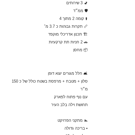
🚽 3 שירותים
🛡️ ממ״ד
⬆️ קומה 2 מתוך 4
📏 תקרות גבוהות כ 3.7 מ׳
🏗️ תכנון אדריכלי מוקפד
🚗 2 חניות תת קרקעיות
📦 מחסן
🛋️ חלל מגורים יוצא דופן
סלון + מטבח + מרפסת בשטח כולל של כ 150
מ״ר
עם נוף פתוח לפארק
תחושת וילה בלב העיר
🏊 מתקני הפרויקט
• בריכה גדולה