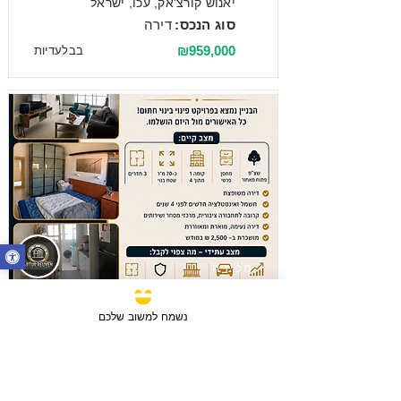
יאנוש קורצ'אק, עכו, ישראל
סוג הנכס:
דירה
₪959,000
בבלעדיות
מכירה
3 חדרים / 70 מ"ר / קומה 1
נשמח למשוב שלכם
בן צבי, חיפה, ישראל
סוג הנכס:
דירה
₪1,180,000