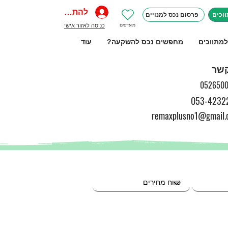
להתחברות
וכים
פרסום נכס למנויים
מועדפים
כניסה לאזור אישי
למתווכים
מחפשים נכס להשקעה?
עוד
קשר
0526500
053-4232
remaxplusno1@gmail.