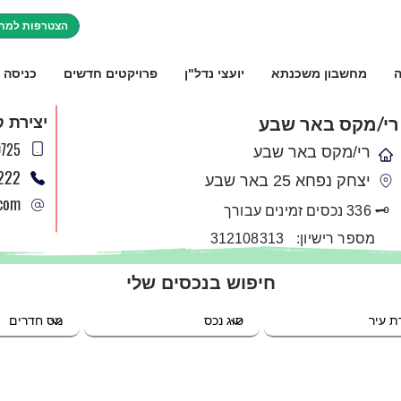
הצטרפות למתו
ה
מחשבון משכנתא
יועצי נדל"ן
פרויקטים חדשים
כניסה 
רי/מקס באר שבע
יצירת 
725
רי/מקס באר שבע
222
יצחק נפחא 25 באר שבע
com
🗝️ 336 נכסים זמינים עבורך
מספר רישיון:
312108313
חיפוש בנכסים שלי