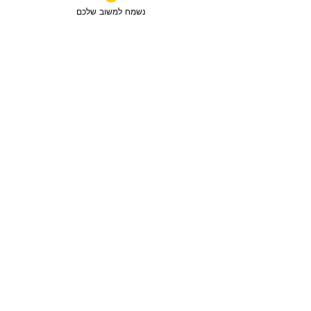
נשמח למשוב שלכם
מכירה
3 חדרים / 88 מ"ר / קומה 6
חבצלת השרון, ישראל
סוג הנכס:
דירה
₪2,750,780
טען עוד נכסים
מפת האתר