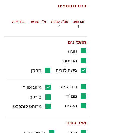
פרטים נוספים
ח.רחצה
סה"כ קומות
מ"ר מגרש
מ"ר גינה
4
1
מאפיינים
חניה
מרפסת
גישה לנכים
מחסן
דוד שמש
מיזוג אוויר
ממ"ד
סורגים
מעלית
מרוהט קומפלט
מצב הנכס
שמור
דרוש שיפוץ