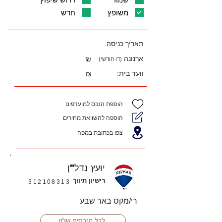
משופץ
חדש
תאריך כניסה:
ארנונה
₪
(דו חודשי)
וועד בית:
₪
הוספת הנכס למועדפים
הוספה להשוואת מחירים
צפו בכתובת במפה
יועץ נדל"ן
רישיון תיווך
312108313
רי/מקס באר שבע
לכל הנכסים שלנו