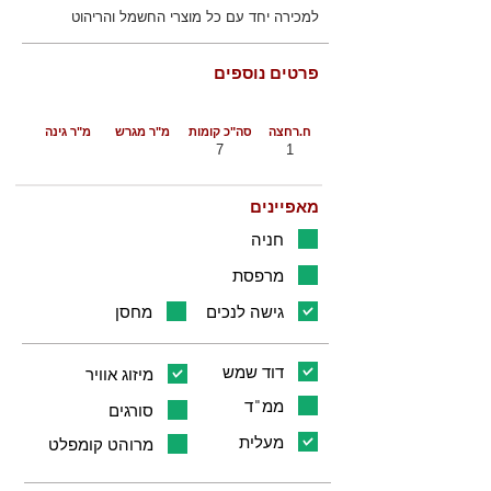
למכירה יחד עם כל מוצרי החשמל והריהוט
פרטים נוספים
ח.רחצה
סה"כ קומות
מ"ר מגרש
מ"ר גינה
7
1
מאפיינים
חניה
מרפסת
גישה לנכים
מחסן
דוד שמש
מיזוג אוויר
ממ"ד
סורגים
מעלית
מרוהט קומפלט