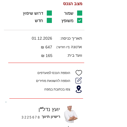
מצב הנכס
שמור
דרוש שיפוץ
משופץ
חדש
תאריך כניסה:
01.12.2026
ארנונה
647 ₪
(דו חודשי)
וועד בית:
165 ₪
הוספת הנכס למועדפים
הוספה להשוואת מחירים
צפו בכתובת במפה
יועץ נדל"ן
רישיון תיווך
3225678