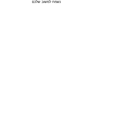
נשמח למשוב שלכם
מכירה
3 חדרים / 88 מ"ר / קומה 6
חבצלת השרון, ישראל
סוג הנכס:
דירה
₪2,750,780
טען עוד נכסים
מפת האתר
נכסים למכירה