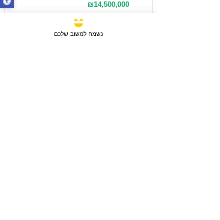
₪14,500,000
נשמח למשוב שלכם
מכירה
3 חדרים / 88 מ"ר / קומה 6
חבצלת השרון, ישראל
סוג הנכס:
דירה
₪2,750,780
טען עוד נכסים