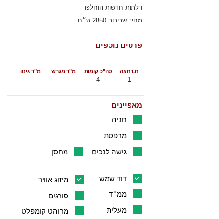
דלתות חדשות הוחלפו
מחיר שכירות 2850 ש״ח
פרטים נוספים
ח.רחצה
סה"כ קומות
מ"ר מגרש
מ"ר גינה
4
1
מאפיינים
חניה
מרפסת
גישה לנכים
מחסן
דוד שמש
מיזוג אוויר
ממ"ד
סורגים
מעלית
מרוהט קומפלט