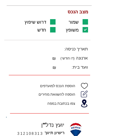
מצב הנכס
שמור
דרוש שיפוץ
משופץ
חדש
תאריך כניסה:
ארנונה
₪
(דו חודשי)
וועד בית:
₪
הוספת הנכס למועדפים
הוספה להשוואת מחירים
צפו בכתובת במפה
יועץ נדל"ן
רישיון תיווך
312108313