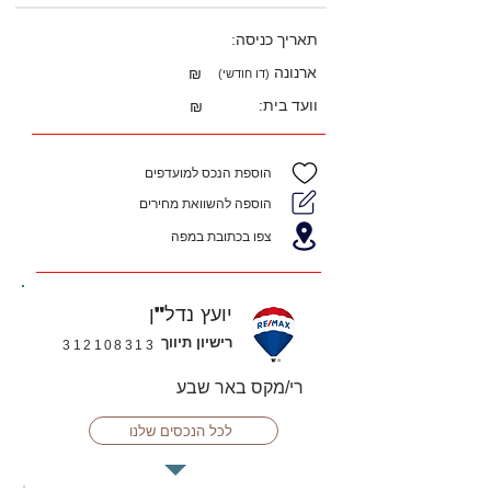
תאריך כניסה:
ארנונה
₪
(דו חודשי)
וועד בית:
₪
הוספת הנכס למועדפים
הוספה להשוואת מחירים
צפו בכתובת במפה
יועץ נדל"ן
רישיון תיווך
312108313
רי/מקס באר שבע
לכל הנכסים שלנו