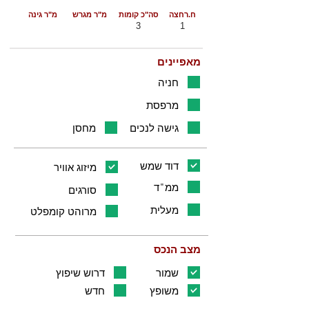
ח.רחצה
סה"כ קומות
מ"ר מגרש
מ"ר גינה
3
1
מאפיינים
חניה
מרפסת
גישה לנכים
מחסן
דוד שמש
מיזוג אוויר
ממ"ד
סורגים
מעלית
מרוהט קומפלט
מצב הנכס
שמור
דרוש שיפוץ
משופץ
חדש