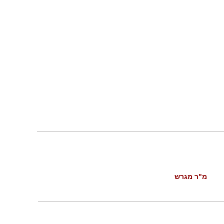
מ"ר מגרש