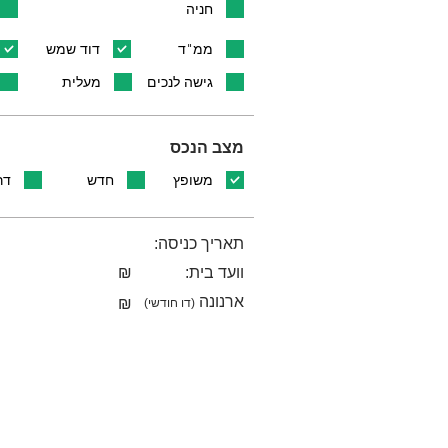
חניה
ממ"ד
דוד שמש
גישה לנכים
מעלית
מצב הנכס
משופץ
חדש
דר
תאריך כניסה:
וועד בית:
₪
ארנונה
₪
(דו חודשי)