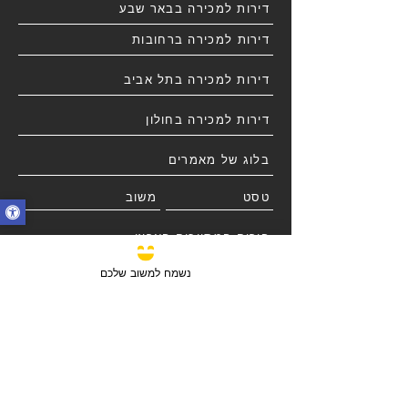
דירות למכירה בבאר שבע
דירות למכירה ברחובות
דירות למכירה בתל אביב
דירות למכירה בחולון
בלוג של מאמרים
טסט
משוב
פורום המתווכים הארצי
נשמח למשוב שלכם
אזור למנויים באתר בלבד
תוכנית הצטרפות למתווכים
טופס מילוי לסוכן נדל"ן
פרסום נכס למתווכים מנויים