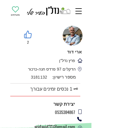
מועדפים
2
ארי דוד
פרץ נדל"ן
הדקלים 97 פרדס חנה-כרכור
מספר רישיון:
3181132
🗝️ 1 נכסים זמינים עבורך
יצירת קשר
0535384867
aridavid31@gmail.com