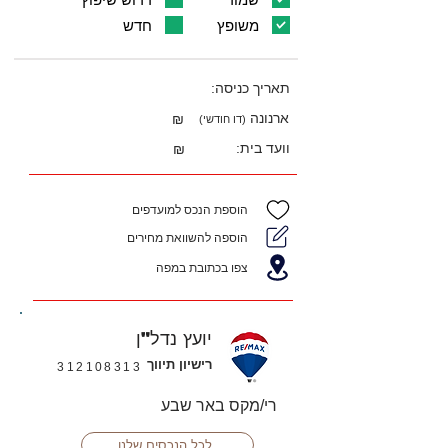
משופץ
חדש
תאריך כניסה:
ארנונה
₪
(דו חודשי)
וועד בית:
₪
הוספת הנכס למועדפים
הוספה להשוואת מחירים
צפו בכתובת במפה
יועץ נדל"ן
רישיון תיווך
312108313
רי/מקס באר שבע
לכל הנכסים שלנו