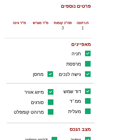
פרטים נוספים
ח.רחצה
סה"כ קומות
מ"ר מגרש
מ"ר גינה
3
1
מאפיינים
חניה
מרפסת
גישה לנכים
מחסן
דוד שמש
מיזוג אוויר
ממ"ד
סורגים
מעלית
מרוהט קומפלט
מצב הנכס
שמור
דרוש שיפוץ