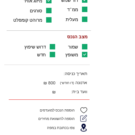
דוד שמש
מיזוג אוויר
ממ"ד
סורגים
מעלית
מרוהט קומפלט
מצב הנכס
שמור
דרוש שיפוץ
משופץ
חדש
תאריך כניסה:
ארנונה
800 ₪
(דו חודשי)
וועד בית:
₪
הוספת הנכס למועדפים
הוספה להשוואת מחירים
צפו בכתובת במפה