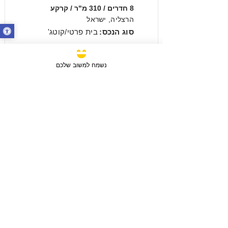
8 חדרים / 310 מ"ר / קרקע
הרצליה, ישראל
סוג הנכס:
בית פרטי/קוטג'
₪14,500,000
נשמח למשוב שלכם
מכירה
3 חדרים / 88 מ"ר / קומה 6
חבצלת השרון, ישראל
סוג הנכס:
דירה
₪2,750,780