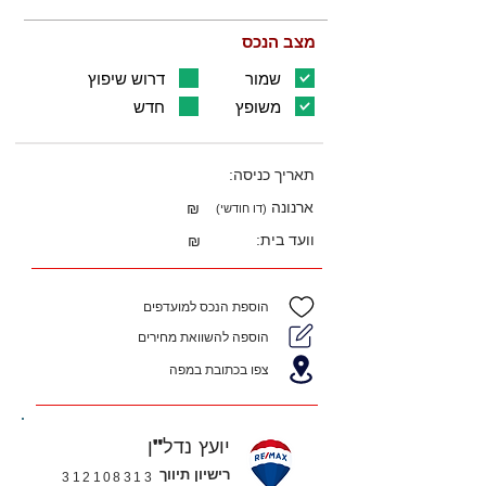
מצב הנכס
שמור
דרוש שיפוץ
משופץ
חדש
תאריך כניסה:
ארנונה
₪
(דו חודשי)
וועד בית:
₪
הוספת הנכס למועדפים
הוספה להשוואת מחירים
צפו בכתובת במפה
יועץ נדל"ן
רישיון תיווך
312108313