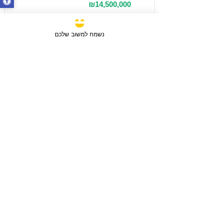
₪14,500,000
נשמח למשוב שלכם
מכירה
3 חדרים / 88 מ"ר / קומה 6
חבצלת השרון, ישראל
סוג הנכס:
דירה
₪2,750,780
טען עוד נכסים