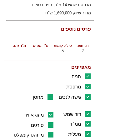
מרפסת שמש 14 מ"ר, חניה בטאבו
מחיר שיווק 1,690,000 ש"ח
פרטים נוספים
ח.רחצה
סה"כ קומות
מ"ר מגרש
מ"ר גינה
5
2
מאפיינים
חניה
מרפסת
גישה לנכים
מחסן
דוד שמש
מיזוג אוויר
ממ"ד
סורגים
מעלית
מרוהט קומפלט