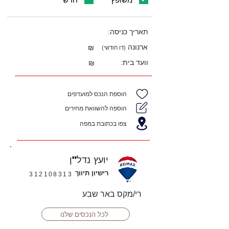
תאריך כניסה:
ארנונה
₪
(דו חודשי)
וועד בית:
₪
הוספת הנכס למועדפים
הוספה להשוואת מחירים
צפו בכתובת במפה
יועץ נדל"ן
רישיון תיווך
312108313
רי/מקס באר שבע
לכל הנכסים שלנו