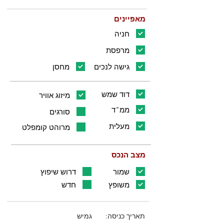
מאפיינים
חניה
מרפסת
גישה לנכים
מחסן
דוד שמש
מיזוג אוויר
ממ"ד
סורגים
מעלית
מרוהט קומפלט
מצב הנכס
שמור
דרוש שיפוץ
משופץ
חדש
תאריך כניסה:
גמיש