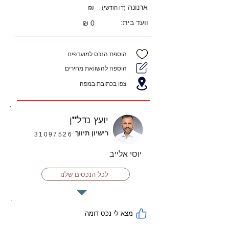
ארנונה
₪
(דו חודשי)
וועד בית:
0 ₪
הוספת הנכס למועדפים
הוספה להשוואת מחירים
צפו בכתובת במפה
יועץ נדל"ן
רישיון תיווך
31097526
יוסי אלייב
לכל הנכסים שלנו
מצא לי נכס דומה