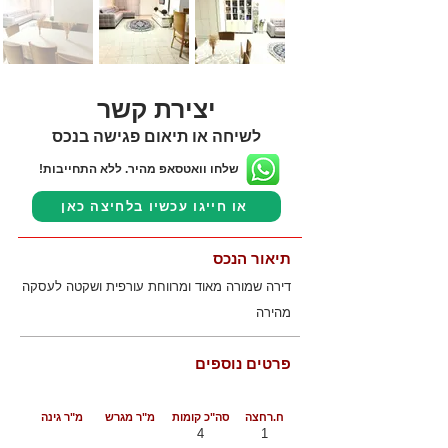
יצירת קשר
לשיחה או תיאום פגישה בנכס
שלחו וואטסאפ מהיר. ללא התחייבות!
או חייגו עכשיו בלחיצה כאן
תיאור הנכס
דירה שמורה מאוד ומרווחת עורפית ושקטה לעסקה
מהירה
פרטים נוספים
ח.רחצה
סה"כ קומות
מ"ר מגרש
מ"ר גינה
4
1