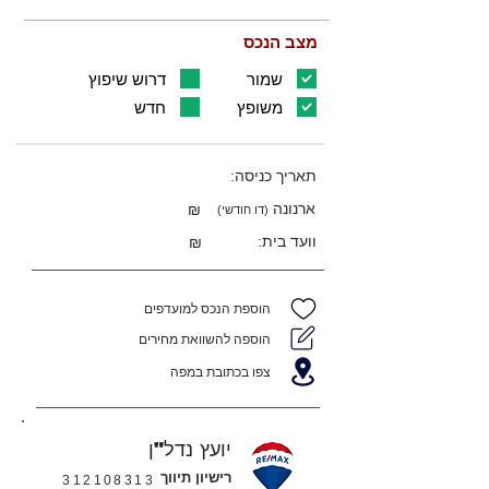
מצב הנכס
שמור
דרוש שיפוץ
משופץ
חדש
תאריך כניסה:
ארנונה
₪
(דו חודשי)
וועד בית:
₪
הוספת הנכס למועדפים
הוספה להשוואת מחירים
צפו בכתובת במפה
יועץ נדל"ן
רישיון תיווך
312108313