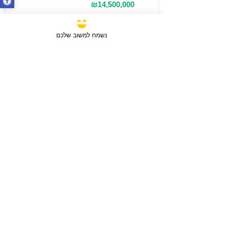
₪14,500,000
נשמח למשוב שלכם
מכירה
3 חדרים / 88 מ"ר / קומה 6
חבצלת השרון, ישראל
סוג הנכס:
דירה
₪2,750,780
טען עוד נכסים