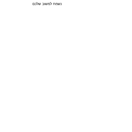
נשמח למשוב שלכם
מכירה
3 חדרים / 88 מ"ר / קומה 6
חבצלת השרון, ישראל
סוג הנכס:
דירה
₪2,750,780
טען עוד נכסים
מפת האתר