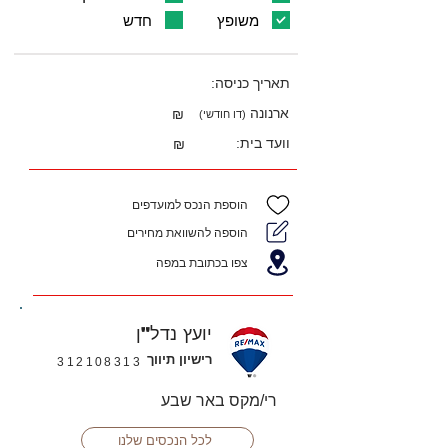
משופץ
חדש
תאריך כניסה:
ארנונה
₪
(דו חודשי)
וועד בית:
₪
הוספת הנכס למועדפים
הוספה להשוואת מחירים
צפו בכתובת במפה
יועץ נדל"ן
רישיון תיווך
312108313
רי/מקס באר שבע
לכל הנכסים שלנו