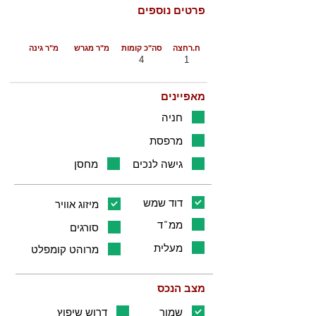
פרטים נוספים
ח.רחצה
סה"כ קומות
מ"ר מגרש
מ"ר גינה
4
1
מאפיינים
חניה
מרפסת
גישה לנכים
מחסן
דוד שמש
מיזוג אוויר
ממ"ד
סורגים
מעלית
מרוהט קומפלט
מצב הנכס
שמור
דרוש שיפוץ