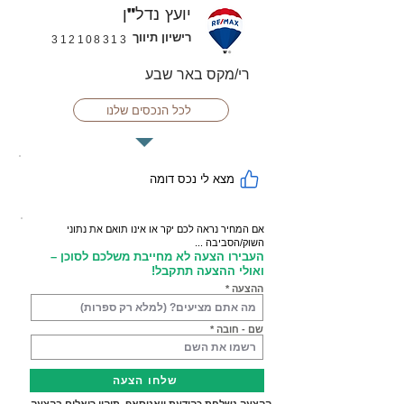
יועץ נדל"ן
רישיון תיווך
312108313
רי/מקס באר שבע
לכל הנכסים שלנו
מצא לי נכס דומה
אם המחיר נראה לכם יקר או אינו תואם את נתוני
השוק/הסביבה ...
העבירו הצעה לא מחייבת משלכם לסוכן –
ואולי ההצעה תתקבל!
ההצעה
שם - חובה
שלחו הצעה