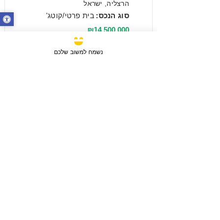
הרצליה, ישראל
סוג הנכס:
בית פרטי/קוטג'
₪14,500,000
נשמח למשוב שלכם
מכירה
3 חדרים / 88 מ"ר / קומה 6
חבצלת השרון, ישראל
סוג הנכס:
דירה
₪2,750,780