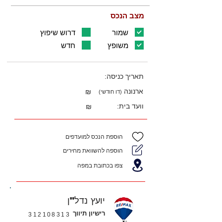
מצב הנכס
שמור
דרוש שיפוץ
משופץ
חדש
תאריך כניסה:
ארנונה
₪
(דו חודשי)
וועד בית:
₪
הוספת הנכס למועדפים
הוספה להשוואת מחירים
צפו בכתובת במפה
יועץ נדל"ן
רישיון תיווך
312108313