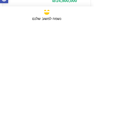
₪14,500,000
נשמח למשוב שלכם
מכירה
3 חדרים / 88 מ"ר / קומה 6
חבצלת השרון, ישראל
סוג הנכס:
דירה
₪2,750,780
טען עוד נכסים