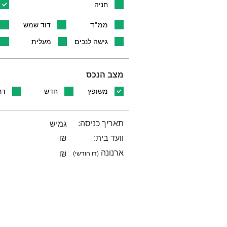
חניה
ממ"ד
דוד שמש
גישה לנכים
מעלית
מצב הנכס
משופץ
חדש
דר
תאריך כניסה:
גמיש
וועד בית:
₪
ארנונה
₪
(דו חודשי)