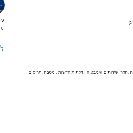
ער
98
 ,חדרי שירותים ואמבטיה , דלתות חדשות , מטבח ,תריסים