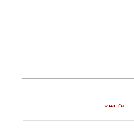
מ"ר מגרש