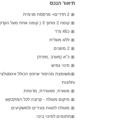
תיאור הנכס
🎀 2 חדרים+ מרפסת פנימית
🎀 קומה 2 מתוך 3 ( קומה אחת מעל הקרקע)
🎀 כ45 מ"ר
🎀 ללא מעלית
🎀 2 מזגנים
🎀 כ"א (מערב ,מזרח)
🎀 פינוי גמיש
🎀משופצת מהיסוד שיפוץ הכולל אינסטלציה
וחלונות
🎀 מוארת, מאווררת, מרווחת.
🎀 מיקום מעולה - קרובה לכל המתבקש.
🎀 מעולה לזוגות צעירים ולמשקיעים.
🎀חתומים לפינוי בינוי.