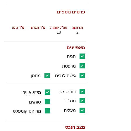
פרטים נוספים
ח.רחצה
סה"כ קומות
מ"ר מגרש
מ"ר גינה
18
2
מאפיינים
חניה
מרפסת
גישה לנכים
מחסן
דוד שמש
מיזוג אוויר
ממ"ד
סורגים
מעלית
מרוהט קומפלט
מצב הנכס