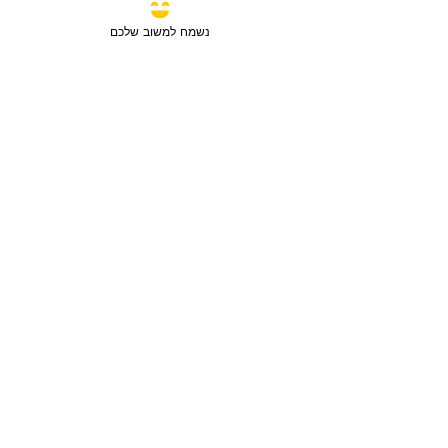
נשמח למשוב שלכם
מכירה
3 חדרים / 88 מ"ר / קומה 6
חבצלת השרון, ישראל
סוג הנכס:
דירה
₪2,750,780
טען עוד נכסים
מפת האתר