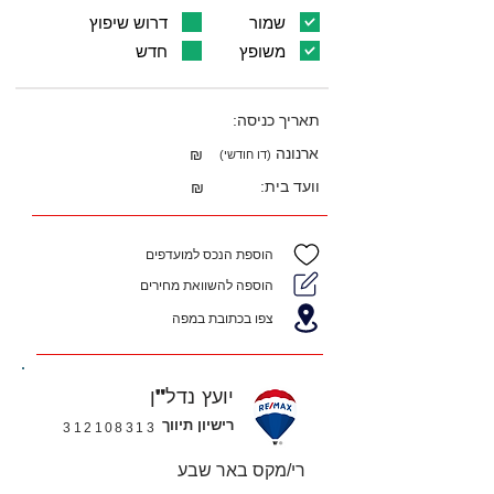
שמור
דרוש שיפוץ
משופץ
חדש
תאריך כניסה:
ארנונה
₪
(דו חודשי)
וועד בית:
₪
הוספת הנכס למועדפים
הוספה להשוואת מחירים
צפו בכתובת במפה
יועץ נדל"ן
רישיון תיווך
312108313
רי/מקס באר שבע