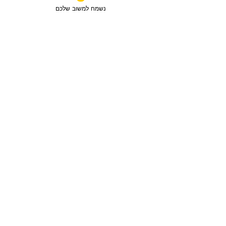
נשמח למשוב שלכם
מכירה
3 חדרים / 88 מ"ר / קומה 6
חבצלת השרון, ישראל
סוג הנכס:
דירה
₪2,750,780
טען עוד נכסים
מפת האתר