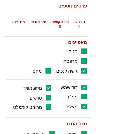
פרטים נוספים
ח.רחצה
סה"כ קומות
מ"ר מגרש
מ"ר גינה
8
1
מאפיינים
חניה
מרפסת
גישה לנכים
מחסן
דוד שמש
מיזוג אוויר
ממ"ד
סורגים
מעלית
מרוהט קומפלט
מצב הנכס
שמור
דרוש שיפוץ