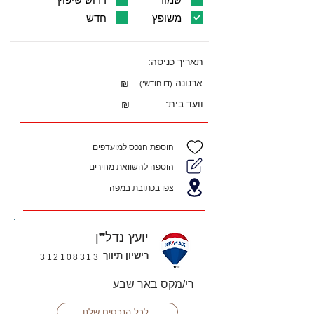
משופץ
חדש
תאריך כניסה:
ארנונה
₪
(דו חודשי)
וועד בית:
₪
הוספת הנכס למועדפים
הוספה להשוואת מחירים
צפו בכתובת במפה
יועץ נדל"ן
רישיון תיווך
312108313
רי/מקס באר שבע
לכל הנכסים שלנו