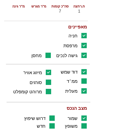
ח.רחצה
סה"כ קומות
מ"ר מגרש
מ"ר גינה
7
1
מאפיינים
חניה
מרפסת
גישה לנכים
מחסן
דוד שמש
מיזוג אוויר
ממ"ד
סורגים
מעלית
מרוהט קומפלט
מצב הנכס
שמור
דרוש שיפוץ
משופץ
חדש