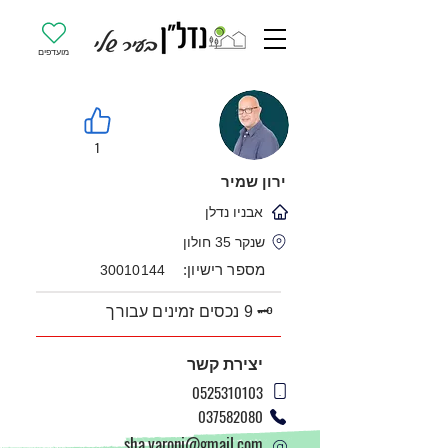
מועדפים
1
ירון שמיר
אבניו נדלן
שנקר 35 חולון
מספר רישיון:
30010144
🗝️ 9 נכסים זמינים עבורך
יצירת קשר
0525310103
037582080
sha.yaroni@gmail.com