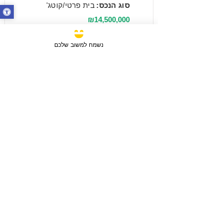
סוג הנכס:
בית פרטי/קוטג'
₪14,500,000
נשמח למשוב שלכם
מכירה
3 חדרים / 88 מ"ר / קומה 6
חבצלת השרון, ישראל
סוג הנכס:
דירה
₪2,750,780