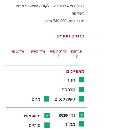
בשלות שיא למכירה- הלקוחה עושה רילוקיישן
לאירופה
מחיר שיווק 749,000 ש"ח
פרטים נוספים
ח.רחצה
סה"כ קומות
מ"ר מגרש
מ"ר גינה
3
2
מאפיינים
חניה
מרפסת
גישה לנכים
מחסן
דוד שמש
מיזוג אוויר
ממ"ד
סורגים