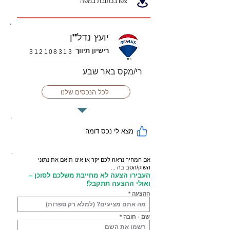
צפו בכתובת במפה
יועץ נדל"ן
רישיון תיווך
312108313
רי/מקס באר שבע
לכל הנכסים שלנו
מצא לי נכס דומה
אם המחיר נראה לכם יקר או אינו תואם את נתוני
השוק/הסביבה ...
העבירו הצעה לא מחייבת משלכם לסוכן –
ואולי ההצעה תתקבל!
ההצעה
שם - חובה