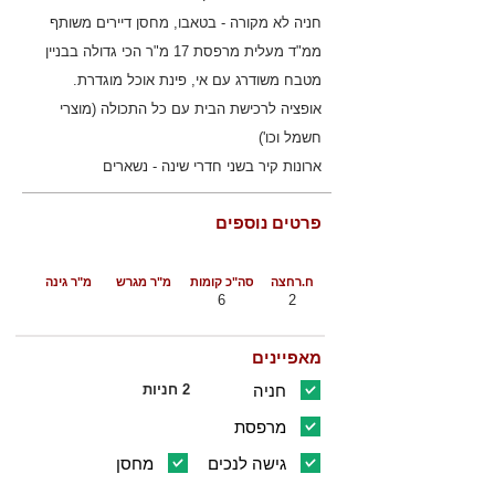
חניה לא מקורה - בטאבו, מחסן דיירים משותף
ממ"ד מעלית מרפסת 17 מ"ר הכי גדולה בבניין
מטבח משודרג עם אי, פינת אוכל מוגדרת.
אופציה לרכישת הבית עם כל התכולה (מוצרי
חשמל וכו')
ארונות קיר בשני חדרי שינה - נשארים
פרטים נוספים
ח.רחצה
סה"כ קומות
מ"ר מגרש
מ"ר גינה
6
2
מאפיינים
חניה
2 חניות
מרפסת
גישה לנכים
מחסן