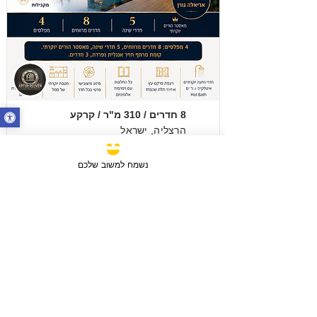
מכירה
8 חדרים / 310 מ"ר / קרקע
הרצליה, ישראל
סוג הנכס:
בית פרטי/קוטג'
נשמח למשוב שלכם
₪14,500,000