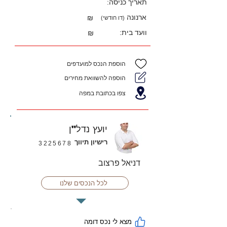
תאריך כניסה:
ארנונה
₪
(דו חודשי)
וועד בית:
₪
הוספת הנכס למועדפים
הוספה להשוואת מחירים
צפו בכתובת במפה
יועץ נדל"ן
רישיון תיווך
3225678
דניאל פרצוב
לכל הנכסים שלנו
מצא לי נכס דומה