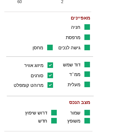
60
2
מאפיינים
חניה
מרפסת
גישה לנכים
מחסן
דוד שמש
מיזוג אוויר
ממ"ד
סורגים
מעלית
מרוהט קומפלט
מצב הנכס
שמור
דרוש שיפוץ
משופץ
חדש