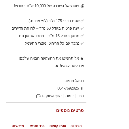
💰 פוטנציאל השכרה של 10,000 ש"ח בחודש!
✅ שטח נדיב: 175 מ"ר (לפי ארנונה)
✅ גינה פרטית בגודל 60 מ"ר – לרווחת הדיירים
✅ מחסן בגודל 15 מ"ר – פתרון אחסון נוח
✅ נמכר עם כל הריהוט ומוצרי החשמל
🔥 אל תחמיצו את ההשקעה הבאה שלכם!
צרו קשר עכשיו! 🔥
דניאל פרצוב
054-7692025
📱
תיווך | יזמות | ייעוץ ושיווק נדל״ן
פרטים נוספים
ח.רחצה
סה"כ קומות
מ"ר מגרש
מ"ר גינה