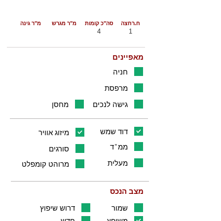
ח.רחצה
סה"כ קומות
מ"ר מגרש
מ"ר גינה
4
1
מאפיינים
חניה
מרפסת
גישה לנכים
מחסן
דוד שמש
מיזוג אוויר
ממ"ד
סורגים
מעלית
מרוהט קומפלט
מצב הנכס
שמור
דרוש שיפוץ
משופץ
חדש