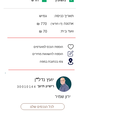
תאריך כניסה:
גמיש
ארנונה
770 ₪
(דו חודשי)
וועד בית:
70 ₪
הוספת הנכס למועדפים
הוספה להשוואת מחירים
צפו בכתובת במפה
יועץ נדל"ן
רישיון תיווך
30010144
ירון שמיר
לכל הנכסים שלנו