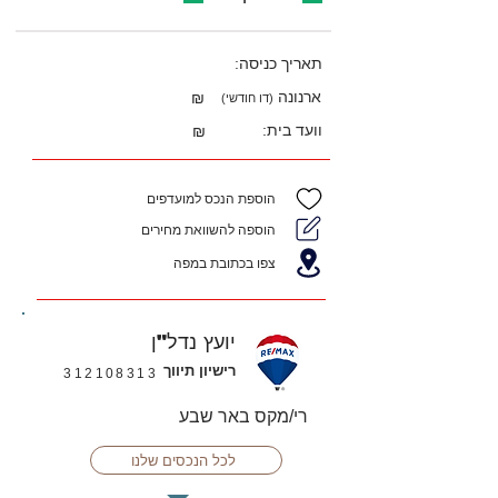
תאריך כניסה:
ארנונה
₪
(דו חודשי)
וועד בית:
₪
הוספת הנכס למועדפים
הוספה להשוואת מחירים
צפו בכתובת במפה
יועץ נדל"ן
רישיון תיווך
312108313
רי/מקס באר שבע
לכל הנכסים שלנו