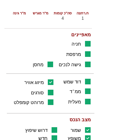
ח.רחצה
סה"כ קומות
מ"ר מגרש
מ"ר גינה
4
1
מאפיינים
חניה
מרפסת
גישה לנכים
מחסן
דוד שמש
מיזוג אוויר
ממ"ד
סורגים
מעלית
מרוהט קומפלט
מצב הנכס
שמור
דרוש שיפוץ
משופץ
חדש