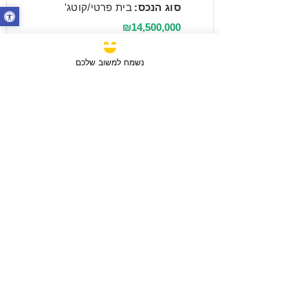
סוג הנכס:
בית פרטי/קוטג'
₪14,500,000
נשמח למשוב שלכם
מכירה
3 חדרים / 88 מ"ר / קומה 6
חבצלת השרון, ישראל
סוג הנכס:
דירה
₪2,750,780