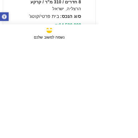
8 חדרים / 310 מ"ר / קרקע
הרצליה, ישראל
סוג הנכס:
בית פרטי/קוטג'
₪14,500,000
נשמח למשוב שלכם
מכירה
3 חדרים / 88 מ"ר / קומה 6
חבצלת השרון, ישראל
סוג הנכס:
דירה
₪2,750,780