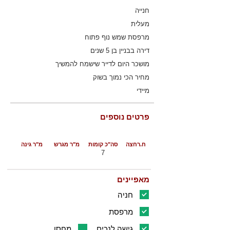
חנייה
מעלית
מרפסת שמש נוף פתוח
דירה בבניין בן 5 שנים
מושכר היום לדייר שישמח להמשיך
מחיר הכי נמוך בשוק
מיידי
פרטים נוספים
ח.רחצה
סה"כ קומות
מ"ר מגרש
מ"ר גינה
7
מאפיינים
חניה
מרפסת
גישה לנכים
מחסן