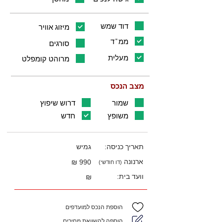
דוד שמש
מיזוג אוויר
ממ"ד
סורגים
מעלית
מרוהט קומפלט
מצב הנכס
שמור
דרוש שיפוץ
משופץ
חדש
תאריך כניסה:
גמיש
ארנונה
990 ₪
(דו חודשי)
וועד בית:
₪
הוספת הנכס למועדפים
הוספה להשוואת מחירים