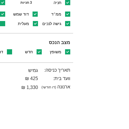
חניה
3 חניות
ממ"ד
דוד שמש
גישה לנכים
מעלית
מצב הנכס
משופץ
חדש
דר
תאריך כניסה:
גמיש
וועד בית:
425 ₪
ארנונה
1,330 ₪
(דו חודשי)