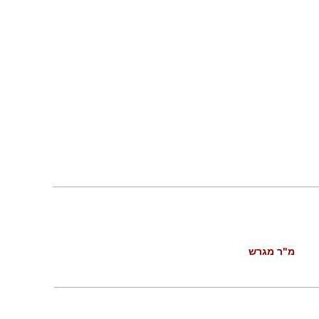
מ"ר מגרש