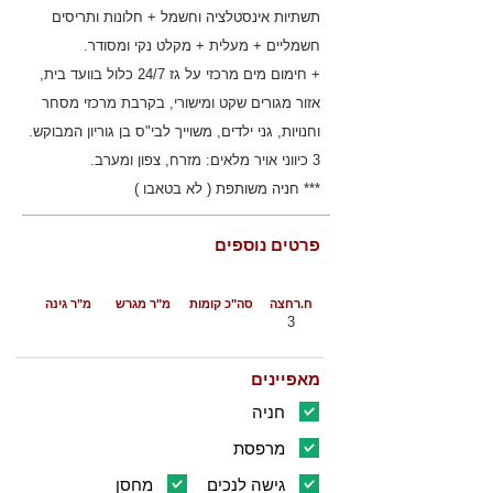
תשתיות אינסטלציה וחשמל + חלונות ותריסים
חשמליים + מעלית + מקלט נקי ומסודר.
+ חימום מים מרכזי על גז 24/7 כלול בוועד בית,
אזור מגורים שקט ומישורי, בקרבת מרכזי מסחר
וחנויות, גני ילדים, משוייך לבי"ס בן גוריון המבוקש.
3 כיווני אויר מלאים: מזרח, צפון ומערב.
*** חניה משותפת ( לא בטאבו )
פרטים נוספים
ח.רחצה
סה"כ קומות
מ"ר מגרש
מ"ר גינה
3
מאפיינים
חניה
מרפסת
גישה לנכים
מחסן