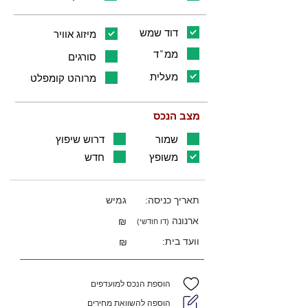
דוד שמש
מיזוג אוויר
ממ"ד
סורגים
מעלית
מרוהט קומפלט
מצב הנכס
שמור
דרוש שיפוץ
משופץ
חדש
תאריך כניסה:
גמיש
ארנונה
₪
(דו חודשי)
וועד בית:
₪
הוספת הנכס למועדפים
הוספה להשוואת מחירים