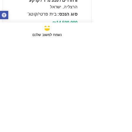
8 חדרים / 310 מ"ר / קרקע
הרצליה, ישראל
סוג הנכס:
בית פרטי/קוטג'
₪14,500,000
נשמח למשוב שלכם
מכירה
3 חדרים / 88 מ"ר / קומה 6
חבצלת השרון, ישראל
סוג הנכס:
דירה
₪2,750,780