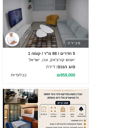
מכירה
5 חדרים / 88 מ"ר / קומה 1
יאנוש קורצ'אק, עכו, ישראל
סוג הנכס:
דירה
₪959,000
בבלעדיות