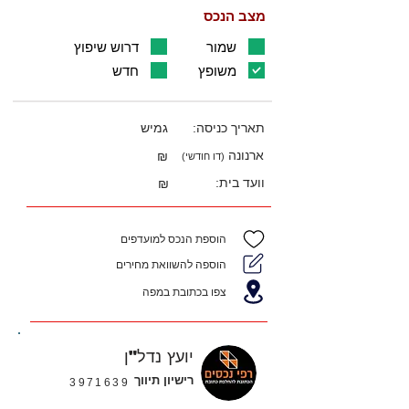
מצב הנכס
שמור
דרוש שיפוץ
משופץ
חדש
תאריך כניסה:
גמיש
ארנונה
₪
(דו חודשי)
וועד בית:
₪
הוספת הנכס למועדפים
הוספה להשוואת מחירים
צפו בכתובת במפה
יועץ נדל"ן
רישיון תיווך
3971639