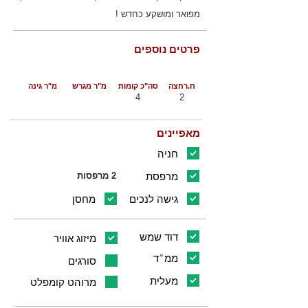
מפואר ומושקע כחדש !
פרטים נוספים
ח.רחצה
סה"כ קומות
מ"ר מגרש
מ"ר גינה
4
2
מאפיינים
חניה
מרפסת
2 מרפסות
גישה לנכים
מחסן
דוד שמש
מיזוג אוויר
ממ"ד
סורגים
מעלית
מרוהט קומפלט