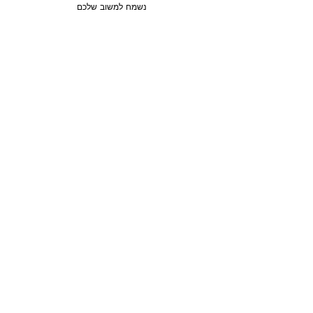
נשמח למשוב שלכם
מכירה
3 חדרים / 88 מ"ר / קומה 6
חבצלת השרון, ישראל
סוג הנכס:
דירה
₪2,750,780
טען עוד נכסים
מפת האתר