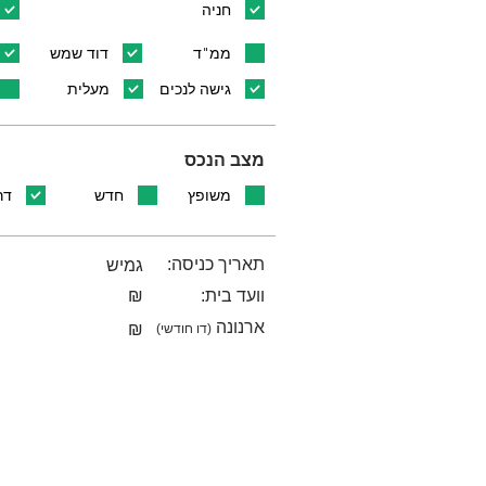
חניה
ממ"ד
דוד שמש
גישה לנכים
מעלית
מצב הנכס
משופץ
חדש
דר
תאריך כניסה:
גמיש
וועד בית:
₪
ארנונה
₪
(דו חודשי)