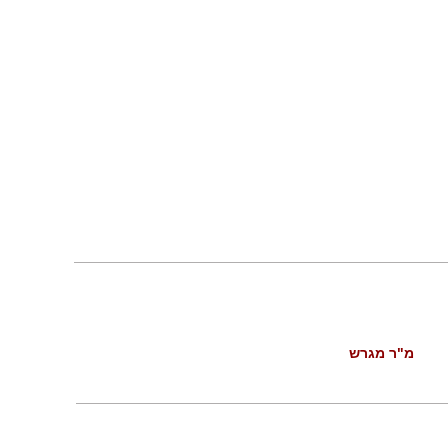
מ"ר מגרש