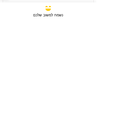
נשמח למשוב שלכם
מכירה
3 חדרים / 88 מ"ר / קומה 6
חבצלת השרון, ישראל
סוג הנכס:
דירה
₪2,750,780
טען עוד נכסים