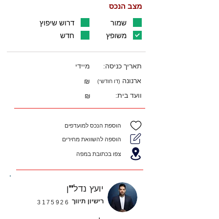
מצב הנכס
שמור
דרוש שיפוץ
משופץ
חדש
תאריך כניסה:
מיידי
ארנונה
₪
(דו חודשי)
וועד בית:
₪
הוספת הנכס למועדפים
הוספה להשוואת מחירים
צפו בכתובת במפה
יועץ נדל"ן
רישיון תיווך
3175926