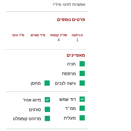
אפשרות לפינוי מיידי!
פרטים נוספים
ח.רחצה
סה"כ קומות
מ"ר מגרש
מ"ר גינה
4
1
מאפיינים
חניה
מרפסת
גישה לנכים
מחסן
דוד שמש
מיזוג אוויר
ממ"ד
סורגים
מעלית
מרוהט קומפלט