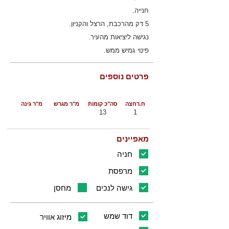
חנייה.
5 דק מהרכבת, הרצל והקניון.
נגישה ליציאות מהעיר.
פינוי גמיש ממש.
פרטים נוספים
ח.רחצה
סה"כ קומות
מ"ר מגרש
מ"ר גינה
13
1
מאפיינים
חניה
מרפסת
גישה לנכים
מחסן
דוד שמש
מיזוג אוויר