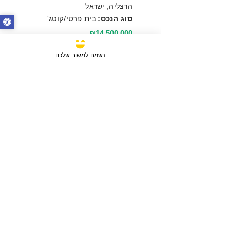
הרצליה, ישראל
סוג הנכס:
בית פרטי/קוטג'
₪14,500,000
נשמח למשוב שלכם
מכירה
3 חדרים / 88 מ"ר / קומה 6
חבצלת השרון, ישראל
סוג הנכס:
דירה
₪2,750,780