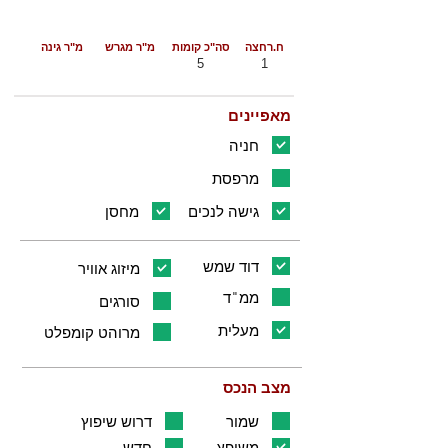
ח.רחצה
סה"כ קומות
מ"ר מגרש
מ"ר גינה
5
1
מאפיינים
חניה
מרפסת
גישה לנכים
מחסן
דוד שמש
מיזוג אוויר
ממ"ד
סורגים
מעלית
מרוהט קומפלט
מצב הנכס
שמור
דרוש שיפוץ
משופץ
חדש