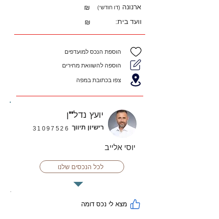
ארנונה
₪
(דו חודשי)
וועד בית:
₪
הוספת הנכס למועדפים
הוספה להשוואת מחירים
צפו בכתובת במפה
יועץ נדל"ן
רישיון תיווך
31097526
יוסי אלייב
לכל הנכסים שלנו
מצא לי נכס דומה