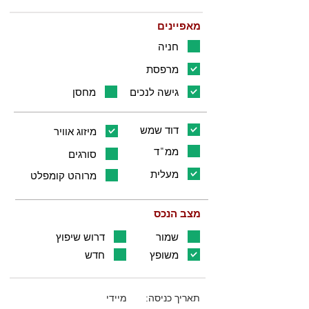
מאפיינים
חניה
מרפסת
גישה לנכים
מחסן
דוד שמש
מיזוג אוויר
ממ"ד
סורגים
מעלית
מרוהט קומפלט
מצב הנכס
שמור
דרוש שיפוץ
משופץ
חדש
תאריך כניסה:
מיידי