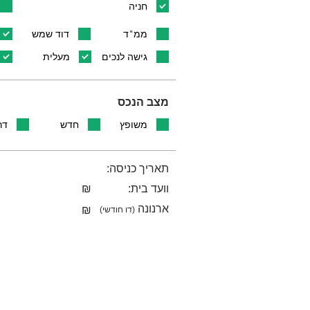
חניה
ממ"ד
דוד שמש
גישה לנכים
מעלית
מצב הנכס
משופץ
חדש
דר
תאריך כניסה:
וועד בית:
₪
ארנונה
₪
(דו חודשי)