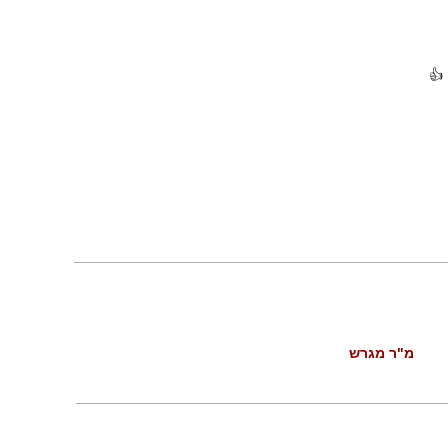
👍
מ"ר מגרש