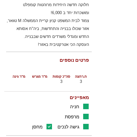
חלוקה חדשה היחידות מרוהטות קומפלט
ומושכרות יחד ב 6,000!
צמוד לבית המשפט קניון קריית הממשלה M טוואר,
אזור שכולו בבנייה והתחדשות, ביה"ח אסותא
החדש ומגדלי משרדים חדשים שבבנייה.
העסקה הכי אטרקטיבית באזור!
פרטים נוספים
ח.רחצה
סה"כ קומות
מ"ר מגרש
מ"ר גינה
3
3
מאפיינים
חניה
מרפסת
גישה לנכים
מחסן