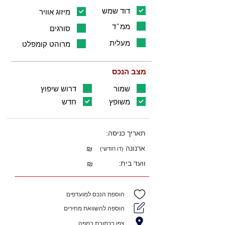
דוד שמש
מיזוג אוויר
ממ"ד
סורגים
מעלית
מרוהט קומפלט
מצב הנכס
שמור
דרוש שיפוץ
משופץ
חדש
תאריך כניסה:
ארנונה
₪
(דו חודשי)
וועד בית:
₪
הוספת הנכס למועדפים
הוספה להשוואת מחירים
צפו בכתובת במפה