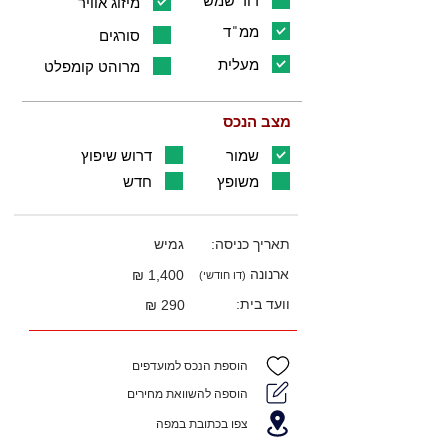
דוד שמש
מיזוג אוויר
ממ"ד
סורגים
מעלית
מרוהט קומפלט
מצב הנכס
שמור
דרוש שיפוץ
משופץ
חדש
תאריך כניסה:
גמיש
ארנונה
1,400 ₪
(דו חודשי)
וועד בית:
290 ₪
הוספת הנכס למועדפים
הוספה להשוואת מחירים
צפו בכתובת במפה