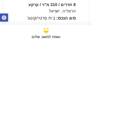
8 חדרים / 310 מ"ר / קרקע
הרצליה, ישראל
סוג הנכס:
בית פרטי/קוטג'
₪14,500,000
נשמח למשוב שלכם
מכירה
3 חדרים / 88 מ"ר / קומה 6
חבצלת השרון, ישראל
סוג הנכס:
דירה
₪2,750,780