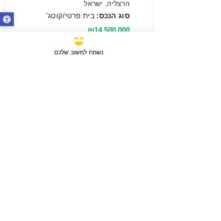
הרצליה, ישראל
סוג הנכס:
בית פרטי/קוטג'
₪14,500,000
נשמח למשוב שלכם
מכירה
3 חדרים / 88 מ"ר / קומה 6
חבצלת השרון, ישראל
סוג הנכס:
דירה
₪2,750,780