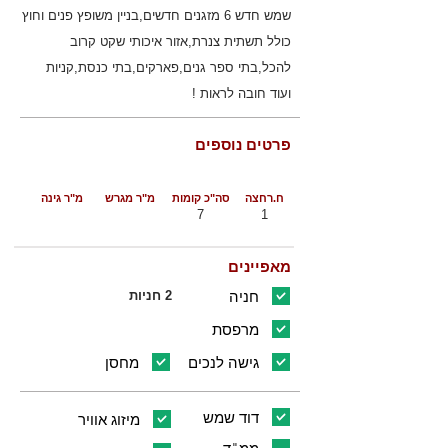
שמש חדש 6 מזגנים חדשים,בניין משופץ פנים וחוץ
כולל תשתית צנרת,אזור איכותי שקט קרוב
להכל,בתי ספר גנים,פארקים,בתי כנסת,קניות
ועוד חובה לראות !
פרטים נוספים
ח.רחצה
סה"כ קומות
מ"ר מגרש
מ"ר גינה
7
1
מאפיינים
חניה
2 חניות
מרפסת
גישה לנכים
מחסן
דוד שמש
מיזוג אוויר