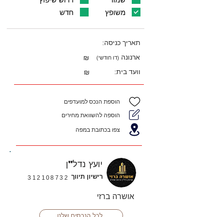
משופץ
חדש
תאריך כניסה:
ארנונה
₪
(דו חודשי)
וועד בית:
₪
הוספת הנכס למועדפים
הוספה להשוואת מחירים
צפו בכתובת במפה
יועץ נדל"ן
רישיון תיווך
312108732
אושרה ברזי
לכל הנכסים שלנו