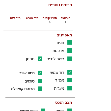
פרטים נוספים
ח.רחצה
סה"כ קומות
מ"ר מגרש
מ"ר גינה
4
1
מאפיינים
חניה
מרפסת
גישה לנכים
מחסן
דוד שמש
מיזוג אוויר
ממ"ד
סורגים
מעלית
מרוהט קומפלט
מצב הנכס
שמור
דרוש שיפוץ