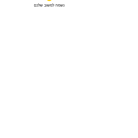
נשמח למשוב שלכם
מכירה
3 חדרים / 88 מ"ר / קומה 6
חבצלת השרון, ישראל
סוג הנכס:
דירה
₪2,750,780
טען עוד נכסים
מפת האתר