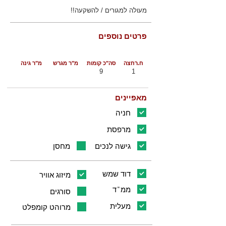
מעולה למגורים / להשקעה!!
פרטים נוספים
ח.רחצה
סה"כ קומות
מ"ר מגרש
מ"ר גינה
9
1
מאפיינים
חניה
מרפסת
גישה לנכים
מחסן
דוד שמש
מיזוג אוויר
ממ"ד
סורגים
מעלית
מרוהט קומפלט