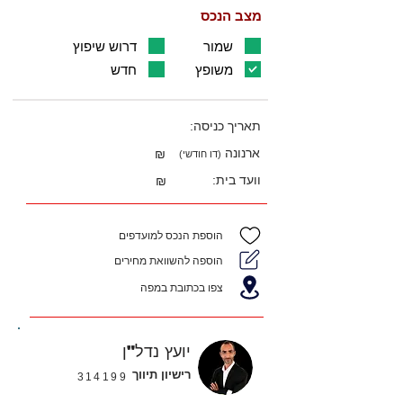
מצב הנכס
שמור
דרוש שיפוץ
משופץ
חדש
תאריך כניסה:
ארנונה
₪
(דו חודשי)
וועד בית:
₪
הוספת הנכס למועדפים
הוספה להשוואת מחירים
צפו בכתובת במפה
יועץ נדל"ן
רישיון תיווך
314199