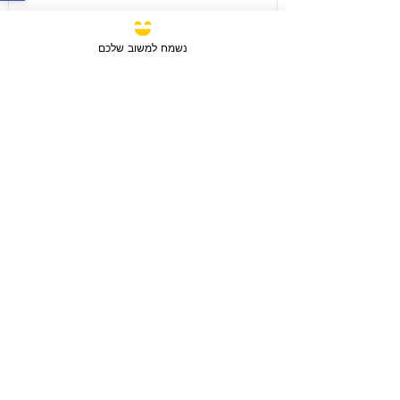
נשמח למשוב שלכם
מכירה
3 חדרים / 88 מ"ר / קומה 6
חבצלת השרון, ישראל
סוג הנכס:
דירה
₪2,750,780
טען עוד נכסים