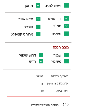
גישה לנכים
מחסן
דוד שמש
מיזוג אוויר
ממ"ד
סורגים
מעלית
מרוהט קומפלט
מצב הנכס
שמור
דרוש שיפוץ
משופץ
חדש
תאריך כניסה:
גמיש
ארנונה
₪
(דו חודשי)
וועד בית:
₪
הוספת הנכס למועדפים