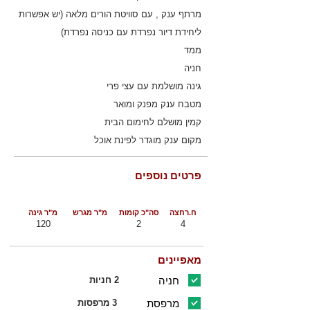
מרתף ענק , עם סוויטת הורים מלאה (יש אפשרות
ליחידת דיור נפרדת עם כניסה נפרדת)
ממד
חניה
גינה מושלמת עם עצי פרי
מטבח ענק מפנק ומואר
קמין מושלם לחימום הבית
מקום ענק מוגדר לפינת אוכל
פרטים נוספים
ח.רחצה
סה"כ קומות
מ"ר מגרש
מ"ר גינה
120
2
4
מאפיינים
חניה
2 חניות
מרפסת
3 מרפסות