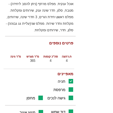
אוכל ענקית. מפלס מרתף (ניתן להסב ליחידה) -
מטבח, סלון, חדר שינה ענק, שירותים ומקלחת.
מפלס ראשון-יחידת הורים, 3 חדרי שינה, שירותים,
מקלחת וחדר שירות. מפלס שני(עליית גג גבוהה) -
סלון, חדר, שירותים ומקלחת.
פרטים נוספים
ח.רחצה
סה"כ קומות
מ"ר מגרש
מ"ר גינה
365
4
4
מאפיינים
חניה
מרפסת
גישה לנכים
מחסן
דוד שמש
מיזוג אוויר