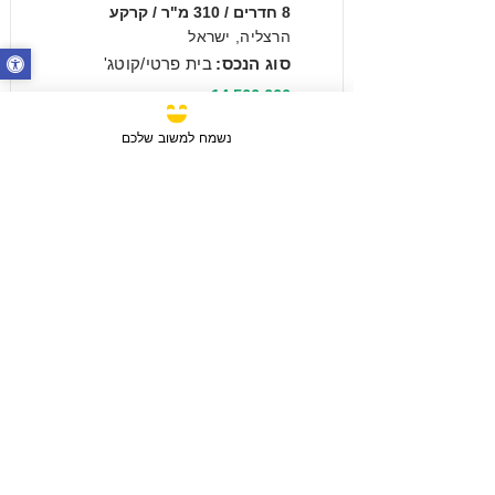
8 חדרים / 310 מ"ר / קרקע
הרצליה, ישראל
סוג הנכס:
בית פרטי/קוטג'
₪14,500,000
נשמח למשוב שלכם
מכירה
3 חדרים / 88 מ"ר / קומה 6
חבצלת השרון, ישראל
סוג הנכס:
דירה
₪2,750,780