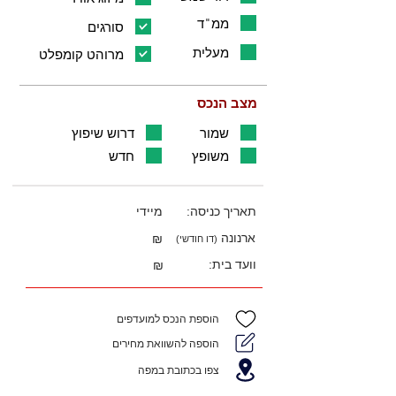
ממ"ד
סורגים
מעלית
מרוהט קומפלט
מצב הנכס
שמור
דרוש שיפוץ
משופץ
חדש
תאריך כניסה:
מיידי
ארנונה
₪
(דו חודשי)
וועד בית:
₪
הוספת הנכס למועדפים
הוספה להשוואת מחירים
צפו בכתובת במפה