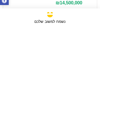
₪14,500,000
נשמח למשוב שלכם
מכירה
3 חדרים / 88 מ"ר / קומה 6
חבצלת השרון, ישראל
סוג הנכס:
דירה
₪2,750,780
טען עוד נכסים