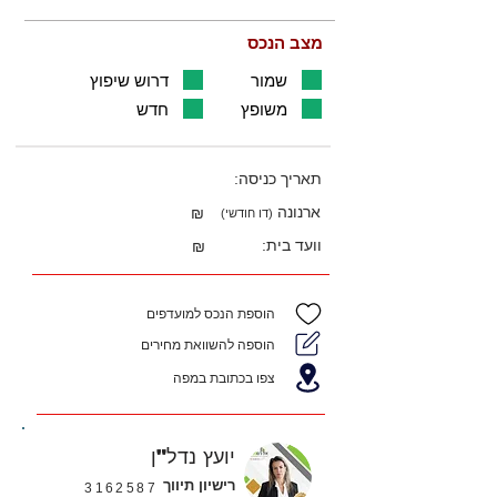
מצב הנכס
שמור
דרוש שיפוץ
משופץ
חדש
תאריך כניסה:
ארנונה
₪
(דו חודשי)
וועד בית:
₪
הוספת הנכס למועדפים
הוספה להשוואת מחירים
צפו בכתובת במפה
יועץ נדל"ן
רישיון תיווך
3162587