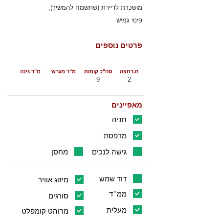
מושכרת לדיירת (שתשמח להמשיך),
פינוי גמיש
פרטים נוספים
ח.רחצה
סה"כ קומות
מ"ר מגרש
מ"ר גינה
9
2
מאפיינים
חניה
מרפסת
גישה לנכים
מחסן
דוד שמש
מיזוג אוויר
ממ"ד
סורגים
מעלית
מרוהט קומפלט