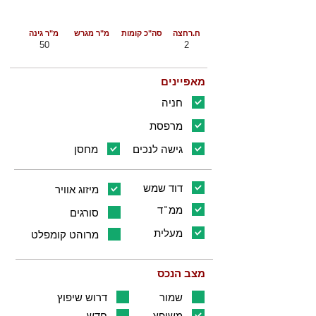
ח.רחצה
סה"כ קומות
מ"ר מגרש
מ"ר גינה
50
2
מאפיינים
חניה
מרפסת
גישה לנכים
מחסן
דוד שמש
מיזוג אוויר
ממ"ד
סורגים
מעלית
מרוהט קומפלט
מצב הנכס
שמור
דרוש שיפוץ
משופץ
חדש